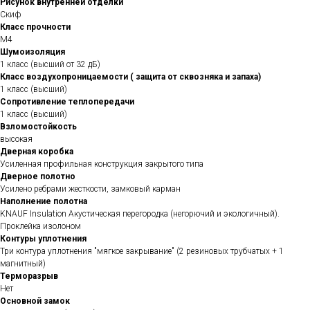
Рисунок внутренней отделки
Скиф
Класс прочности
М4
Шумоизоляция
1 класс (высший от 32 дБ)
Класс воздухопроницаемости ( защита от сквозняка и запаха)
1 класс (высший)
Сопротивление теплопередачи
1 класс (высший)
Взломостойкость
высокая
Дверная коробка
Усиленная профильная конструкция закрытого типа
Дверное полотно
Усилено ребрами жесткости, замковый карман
Наполнение полотна
KNAUF Insulation Акустическая перегородка (негорючий и экологичный).
Проклейка изолоном
Контуры уплотнения
Три контура уплотнения "мягкое закрывание" (2 резиновых трубчатых + 1
магнитный)
Терморазрыв
Нет
Основной замок