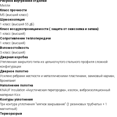
Рисунок внутренней отделки
Милли
Класс прочности
М5 (высший класс)
Шумоизоляция
1 класс (высший 55 дБ)
Класс воздухопроницаемости ( защита от сквозняка и запаха)
1 класс (высший)
Сопротивление теплопередачи
1 класс (высший)
Взломостойкость
3 класс (высший)
Дверная коробка
Утепленная закрытого типа из цельногнутого стального профиля сложной
конфигурации
Дверное полотно
Усилено ребрами жесткости и металлическими пластинами, замковый карман,
бронепакет
Наполнение полотна
KNAUF Insulation «Акустическая перегородка», изолон, виброизоляционный
материал Kicx
Контуры уплотнения
Три контура уплотнения "мягкое закрывание" (2 резиновых трубчатых + 1
магнитный)
Терморазрыв