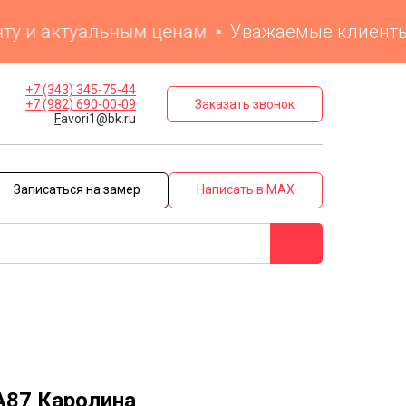
и актуальным ценам
Уважаемые клиенты! На 
+7 (343) 345-75-44
Заказать звонок
+7 (982) 690-00-09
F
avori1@bk.ru
Записаться на замер
Написать в MAX
А87 Каролина