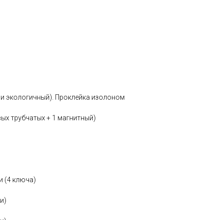
й и экологичный). Проклейка изолоном
вых трубчатых + 1 магнитный)
и (4 ключа)
и)