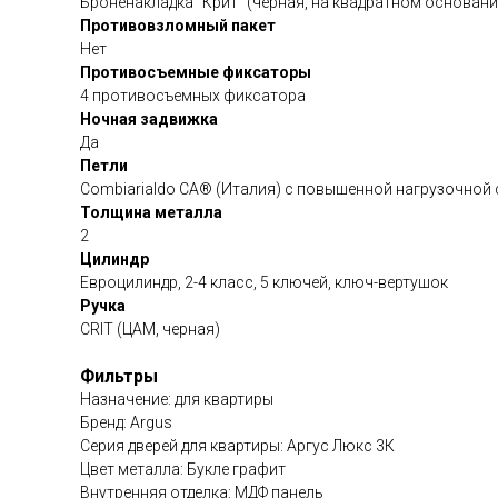
Броненакладка "Крит" (черная, на квадратном основани
Противовзломный пакет
Нет
Противосъемные фиксаторы
4 противосъемных фиксатора
Ночная задвижка
Да
Петли
Сombiarialdo СА® (Италия) с повышенной нагрузочной
Толщина металла
2
Цилиндр
Евроцилиндр, 2-4 класс, 5 ключей, ключ-вертушок
Ручка
CRIT (ЦАМ, черная)
Фильтры
Назначение: для квартиры
Бренд: Argus
Серия дверей для квартиры: Аргус Люкс 3К
Цвет металла: Букле графит
Внутренняя отделка: МДФ панель