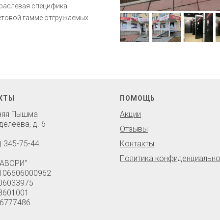
траслевая специфика
ветовой гамме отгружаемых
КТЫ
ПОМОЩЬ
хняя Пышма
Акции
делеева, д. 6
Отзывы
) 345-75-44
Контакты
Политика конфиденциально
АВОРИ"
106606000962
06033975
8601001
6777486