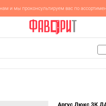
 и мы проконсультируем вас по ассортименту 
Аргус Люкс 3К Д