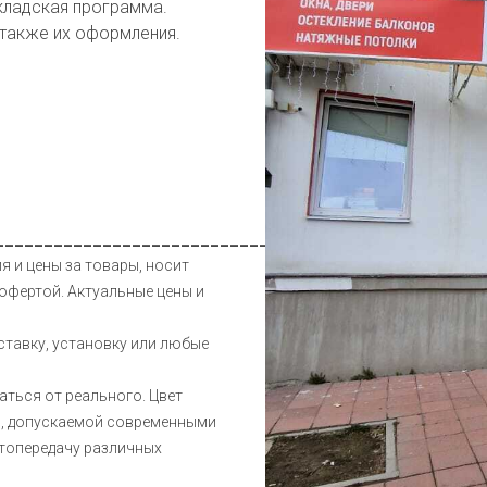
кладская программа.
 также их оформления.
__________________________________________________
я и цены за товары, носит
офертой. Актуальные цены и
ставку, установку или любые
аться от реального. Цвет
и, допускаемой современными
етопередачу различных