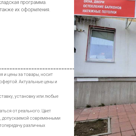
кладская программа.
 также их оформления.
__________________________________________________
я и цены за товары, носит
офертой. Актуальные цены и
ставку, установку или любые
аться от реального. Цвет
и, допускаемой современными
етопередачу различных