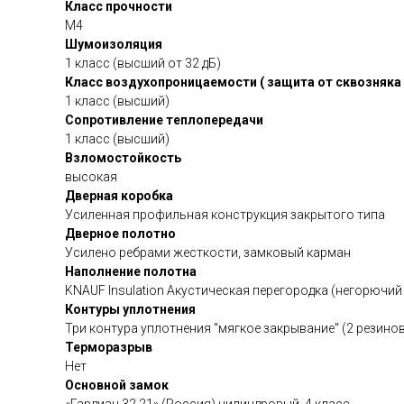
Класс прочности
М4
Шумоизоляция
1 класс (высший от 32 дБ)
Класс воздухопроницаемости ( защита от сквозняка 
1 класс (высший)
Сопротивление теплопередачи
1 класс (высший)
Взломостойкость
высокая
Дверная коробка
Усиленная профильная конструкция закрытого типа
Дверное полотно
Усилено ребрами жесткости, замковый карман
Наполнение полотна
KNAUF Insulation Акустическая перегородка (негорючи
Контуры уплотнения
Три контура уплотнения "мягкое закрывание" (2 резино
Терморазрыв
Нет
Основной замок
«Гардиан 32.21» (Россия) цилиндровый, 4 класс