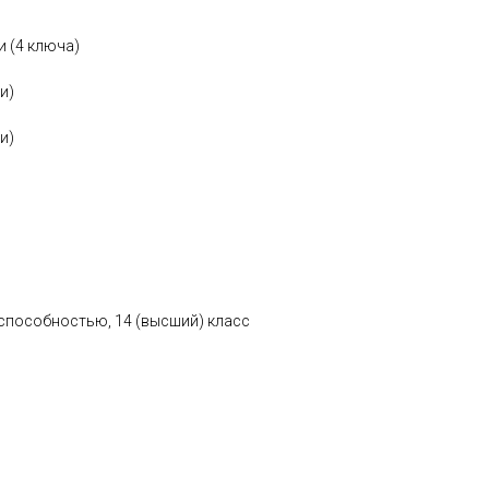
и (4 ключа)
и)
и)
 способностью, 14 (высший) класс