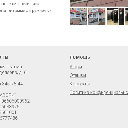
траслевая специфика
ветовой гамме отгружаемых
КТЫ
ПОМОЩЬ
хняя Пышма
Акции
делеева, д. 6
Отзывы
) 345-75-44
Контакты
Политика конфиденциально
АВОРИ"
106606000962
06033975
8601001
6777486