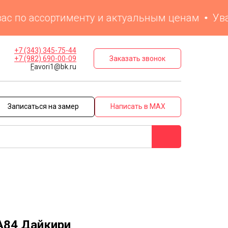
 по ассортименту и актуальным ценам
Уважа
+7 (343) 345-75-44
Заказать звонок
+7 (982) 690-00-09
F
avori1@bk.ru
Записаться на замер
Написать в MAX
А84 Дайкири