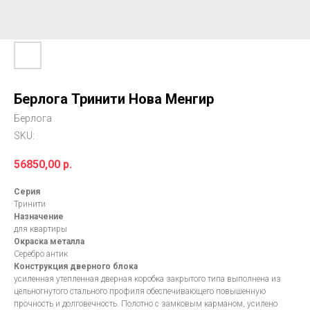
Берлога Тринити Нова Менгир
Берлога
SKU:
56850,00
р.
Серия
Тринити
Назначение
для квартиры
Окраска металла
Серебро антик
Конструкция дверного блока
усиленная утепленная дверная коробка закрытого типа выполнена из
цельногнутого стального профиля обеспечивающего повышенную
прочность и долговечность. Полотно с замковым карманом, усилено