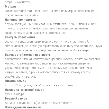
ребрами жесткости
Металл
холоднокатаная сталь толщиной 1,4 мм с полимерно-порошковым
покрытием антик-серебро
Наполнение полотна
звукоизоляционный минеральный утеплитель KNAUF повышенной
плотности, экологичный, с отличными теплоизоляционными
характеристиками и высокой огнестойкостью
Контуры уплотнения
состоят из двух резиновых и одного магнитного уплотнителей,
обеспечивающих надежную герметизацию, защиту от сквозняков, шума
и пыли, повышая тепло- и звукоизоляционные свойства двери
Взломостойкость и прочность
закрытая усиленная конструкция дверной коробки, полотно с ребрами
жесткости, замковым карманом и противосъёмными штырями
увеличивает сопротивляемость к силовым методам взлома. Два
надежных замка, один из которых относится к высшему классу
устойчивости к взлому
Нижний замок
Argus 502M, цилиндровый, 4 класс взломостойкости
Накладка на нижний замок
броненакладка
Верхний замок
Аргус 511 (сувальдный) 3 класс взломостойкости
Цилиндровый механизм