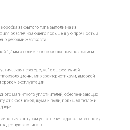
а
я коробка закрытого типа выполнена из
офиля обеспечивающего повышенную прочность и
лено ребрами жесткости
ной 1,7 мм с полимерно-порошковым покрытием
устическая перегородка" с эффективной
теплоизоляционными характеристиками, высокой
м сроком эксплуатации
 одного магнитного уплотнителей, обеспечивающих
у от сквозняков, шума и пыли, повышая тепло- и
 двери
резиновым контурам уплотнения и дополнительному
м надёжную изоляцию