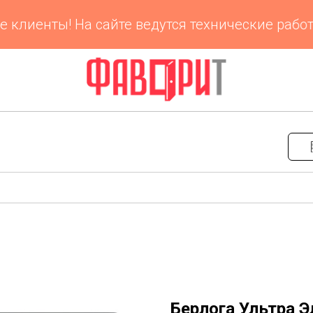
енты! На сайте ведутся технические работы. 
Берлога Ультра 