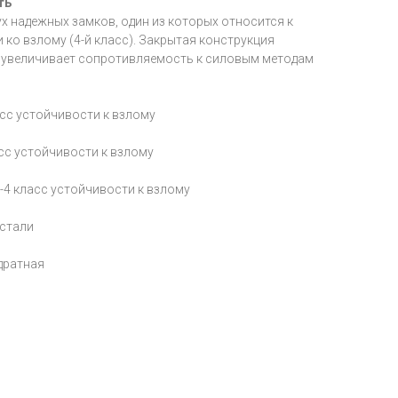
ть
х надежных замков, один из которых относится к
ко взлому (4-й класс). Закрытая конструкция
 увеличивает сопротивляемость к силовым методам
асс устойчивости к взлому
асс устойчивости к взлому
2-4 класс устойчивости к взлому
 стали
адратная