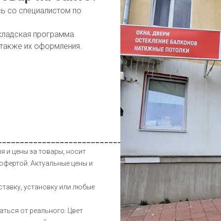
сь со специалистом по
кладская программа.
 также их оформления.
__________________________________________________
я и цены за товары, носит
офертой. Актуальные цены и
ставку, установку или любые
аться от реального. Цвет