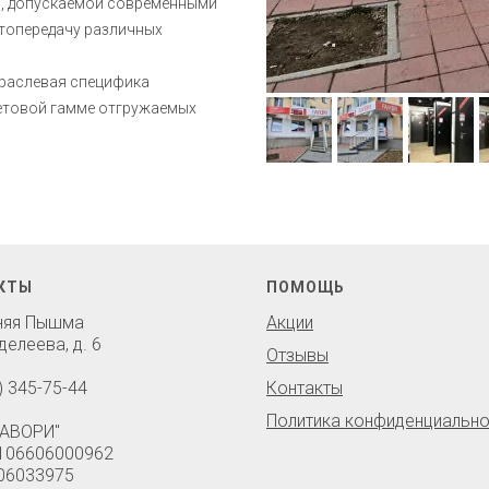
и, допускаемой современными
етопередачу различных
траслевая специфика
ветовой гамме отгружаемых
КТЫ
ПОМОЩЬ
хняя Пышма
Акции
делеева, д. 6
Отзывы
) 345-75-44
Контакты
Политика конфиденциально
АВОРИ"
106606000962
06033975