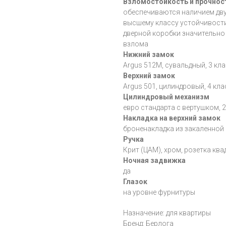
Взломостойкость и прочнос
обеспечиваются наличием дву
высшему классу устойчивости 
дверной коробки значительно
взлома
Нижний замок
Argus 512М, сувальдный, 3 кл
Верхний замок
Argus 501, цилиндровый, 4 кл
Цилиндровый механизм
евро стандарта с вертушком, 
Накладка на верхний замок
броненакладка из закаленной
Ручка
Крит (ЦАМ), хром, розетка кв
Ночная задвижка
да
Глазок
на уровне фурнитуры
Назначение: для квартиры
Бренд: Берлога