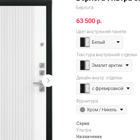
Берлога
63 500
р.
Цвет внутренней панели
Белый
Текстура внутренней отделки
Эмалит арктик
Дизайн внутр. отделки
с фрезировкой
Фурнитура
Хром / Никель
Серия
Ультра
Назначение