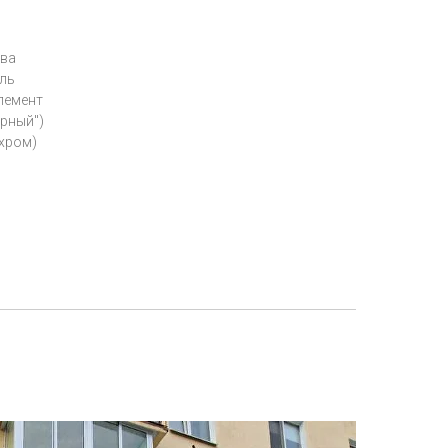
ыва
ель
лемент
ерный")
/хром)