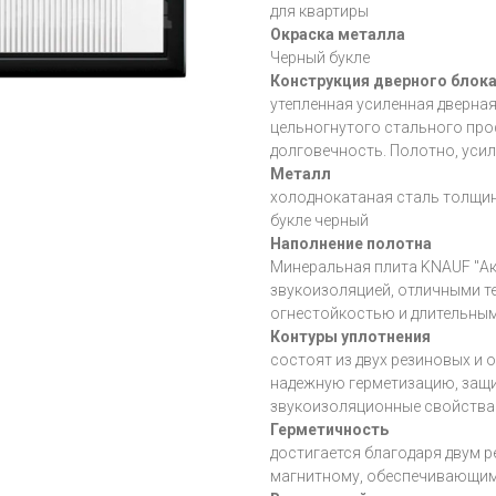
для квартиры
Окраска металла
Черный букле
Конструкция дверного блок
утепленная усиленная дверна
цельногнутого стального пр
долговечность. Полотно, уси
Металл
холоднокатаная сталь толщи
букле черный
Наполнение полотна
Минеральная плита KNAUF "Ак
звукоизоляцией, отличными 
огнестойкостью и длительны
Контуры уплотнения
состоят из двух резиновых и
надежную герметизацию, защит
звукоизоляционные свойства
Герметичность
достигается благодаря двум 
магнитному, обеспечивающи