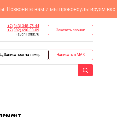
Позвоните нам и мы проконсультируем вас по 
+7 (343) 345-75-44
Заказать звонок
+7 (982) 690-00-09
F
avori1@bk.ru
Записаться на замер
Написать в MAX
Элемент