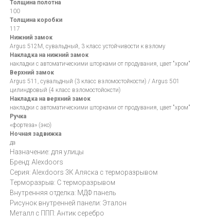
Толщина полотна
100
Толщина коробки
117
Нижний замок
Argus 512М, сувальдный, 3 класс устойчивости к взлому
Накладка на нижний замок
накладки с автоматическими шторками от продувания, цвет "хром"
Верхний замок
Argus 511, сувальдный (3 класс взломостойкости) / Argus 501
цилиндровый (4 класс взломостойоксти)
Накладка на верхний замок
накладки с автоматическими шторками от продувания, цвет "хром"
Ручка
«фортеза» (эко)
Ночная задвижка
да
Назначение: для улицы
Бренд: Alexdoors
Серия: Alexdoors 3К Аляска с терморазрывом
Терморазрыв: С терморазрывом
Внутренняя отделка: МДФ панель
Рисунок внутренней панели: Эталон
Металл с ППП: Антик серебро