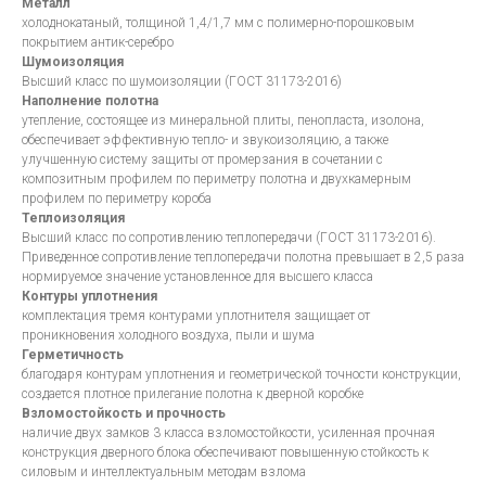
Металл
холоднокатаный, толщиной 1,4/1,7 мм с полимерно-порошковым
покрытием антик-серебро
Шумоизоляция
Высший класс по шумоизоляции (ГОСТ 31173-2016)
Наполнение полотна
утепление, состоящее из минеральной плиты, пенопласта, изолона,
обеспечивает эффективную тепло- и звукоизоляцию, а также
улучшенную систему защиты от промерзания в сочетании с
композитным профилем по периметру полотна и двухкамерным
профилем по периметру короба
Теплоизоляция
Высший класс по сопротивлению теплопередачи (ГОСТ 31173-2016).
Приведенное сопротивление теплопередачи полотна превышает в 2,5 раза
нормируемое значение установленное для высшего класса
Контуры уплотнения
комплектация тремя контурами уплотнителя защищает от
проникновения холодного воздуха, пыли и шума
Герметичность
благодаря контурам уплотнения и геометрической точности конструкции,
создается плотное прилегание полотна к дверной коробке
Взломостойкость и прочность
наличие двух замков 3 класса взломостойкости, усиленная прочная
конструкция дверного блока обеспечивают повышенную стойкость к
силовым и интеллектуальным методам взлома