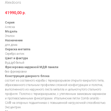
Alexdoors
41990,00
р.
Серия
Аляска
Модель
Эталон
Назначение
для дома
Окраска металла
Серебро антик
Цвет и фактура
Вуд дуб белый
Фрезеровка наружной МДФ панели
без фрезеровки
Конструкция дверного блока
состоит из составного короба с терморазрывом открыто-закрытого типа,
образованного стальным профилем сложной конфигурации и полотна,
выполненного из наружного листа металла и цельногнутого стального
профиля. Полотно с терморазрывом, с утепленным замковым карманом
и противосъемными фиксаторами. Итальянские петли Combi arialdo -
СА® на опорных подшипниках с повышенной нагрузочной способностью.
Эксцентрик