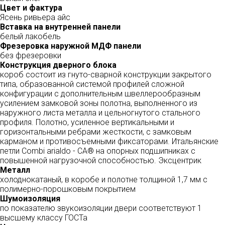
Цвет и фактура
Ясень ривьера айс
Вставка на внутренней панели
белый лакобель
Фрезеровка наружной МДФ панели
без фрезеровки
Конструкция дверного блока
короб состоит из гнуто-сварной конструкции закрытого
типа, образованной системой профилей сложной
конфигурации с дополнительным швеллерообразным
усилением замковой зоны полотна, выполненного из
наружного листа металла и цельногнутого стального
профиля. Полотно, усиленное вертикальными и
горизонтальными ребрами жесткости, с замковым
карманом и противосъемными фиксаторами. Итальянские
петли Combi arialdo - СА® на опорных подшипниках с
повышенной нагрузочной способностью. Эксцентрик
Металл
холоднокатаный, в коробе и полотне толщиной 1,7 мм с
полимерно-порошковым покрытием
Шумоизоляция
по показателю звукоизоляции двери соответствуют 1
высшему классу ГОСТа