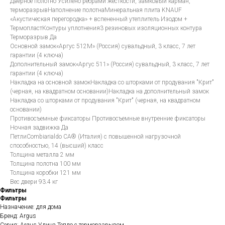
Дверное полотно Усилено ребрами жесткости, замковый карман,
терморазрывНаполнение полотнаМинеральная плита KNAUF
«Акустическая перегородка» + вспененный утеплитель Изодом +
ТермопластКонтуры уплотнения3 резиновых изоляционных контура
Терморазрыв Да
Основной замок«Аргус 512М» (Россия) сувальдный, 3 класс, 7 лет
гарантии (4 ключа)
Дополнительный замок«Аргус 511» (Россия) сувальдный, 3 класс, 7 лет
гарантии (4 ключа)
Накладка на основной замокНакладка со шторками от продувания "Крит"
(черная, на квадратном основании)Накладка на дополнительный замок
Накладка со шторками от продувания "Крит" (черная, на квадратном
основании)
Противосъемные фиксаторы Противосъемные внутренние фиксаторы
Ночная задвижка Да
ПетлиСombiarialdo СА® (Италия) с повышенной нагрузочной
способностью, 14 (высший) класс
Толщина металла 2 мм
Толщина полотна 100 мм
Толщина коробки 121 мм
Вес двери 93.4 кг
Фильтры
Фильтры
Назначение: для дома
Бренд: Argus
Серия: Argus Улица Тепло с терморазрывом