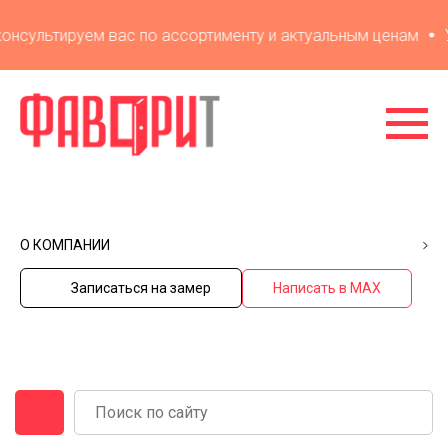
сультируем вас по ассортименту и актуальным ценам
Ува
О КОМПАНИИ
Записаться на замер
Написать в MAX