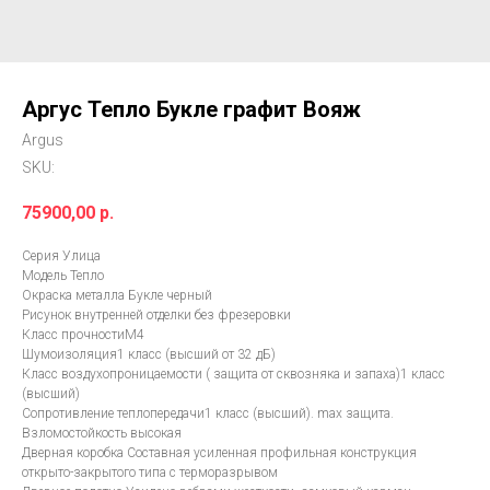
Аргус Тепло Букле графит Вояж
Argus
SKU:
75900,00
р.
Серия Улица
Модель Тепло
Окраска металла Букле черный
Рисунок внутренней отделки без фрезеровки
Класс прочностиМ4
Шумоизоляция1 класс (высший от 32 дБ)
Класс воздухопроницаемости ( защита от сквозняка и запаха)1 класс
(высший)
Сопротивление теплопередачи1 класс (высший). max защита.
Взломостойкость высокая
Дверная коробка Составная усиленная профильная конструкция
открыто-закрытого типа с терморазрывом