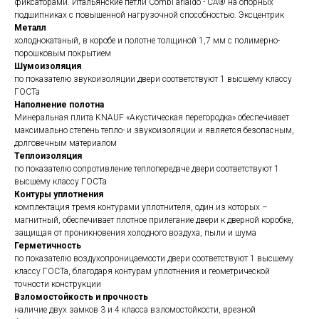
фиксаторами. Итальянские петли Combi arialdo - СА® на опорных
подшипниках с повышенной нагрузочной способностью. Эксцентрик
Металл
холоднокатаный, в коробе и полотне толщиной 1,7 мм с полимерно-
порошковым покрытием
Шумоизоляция
по показателю звукоизоляции двери соответствуют 1 высшему классу
ГОСТа
Наполнение полотна
Минеральная плита KNAUF «Акустическая перегородка» обеспечивает
максимально степень тепло- и звукоизоляции и является безопасным,
долговечным материалом
Теплоизоляция
по показателю сопротивление теплопередаче двери соответствуют 1
высшему классу ГОСТа
Контуры уплотнения
комплектация тремя контурами уплотнителя, один из которых –
магнитный, обеспечивает плотное прилегание двери к дверной коробке,
защищая от проникновения холодного воздуха, пыли и шума
Герметичность
по показателю воздухопроницаемости двери соответствуют 1 высшему
классу ГОСТа, благодаря контурам уплотнения и геометрической
точности конструкции
Взломостойкость и прочность
наличие двух замков 3 и 4 класса взломостойкости, врезной