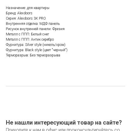
Назначение: для квартиры
Бренд: Alexdoors
Серия: Alexdoors 3К PRO
Внутренняя отделка: МДФ панель
Рисунок внутренней панели: Фрезия
Металл с ППП: Белый снег
Металл с ППП: Антик серебро
Фурнитура: Silver style (никель/хром)
Фурнитура: Black style (цвет "черный")
Терморазрыв: Без терморазрыва
Не нашли интересующий товар на сайте?
Приходите к нам в офис или проконсультируйтесь со