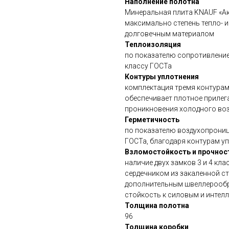
Наполнение полотна
Минеральная плита KNAUF «Ак
максимально степень тепло- и
долговечным материалом
Теплоизоляция
по показателю сопротивление
классу ГОСТа
Контуры уплотнения
комплектация тремя контурами
обеспечивает плотное прилега
проникновения холодного воз
Герметичность
по показателю воздухопрониц
ГОСТа, благодаря контурам у
Взломостойкость и прочнос
наличие двух замков 3 и 4 кл
сердечником из закаленной ст
дополнительным швеллерооб
стойкость к силовым и интел
Толщина полотна
96
Толщина коробки