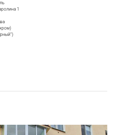
ель
аролина 1
ыва
/хром)
ерный")