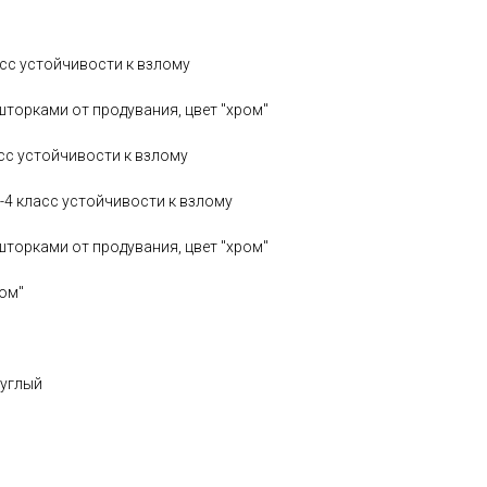
асс устойчивости к взлому
торками от продувания, цвет "хром"
асс устойчивости к взлому
2-4 класс устойчивости к взлому
торками от продувания, цвет "хром"
ром"
руглый