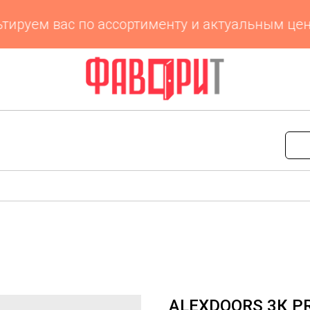
уем вас по ассортименту и актуальным ценам
ALEXDOORS 3К PR