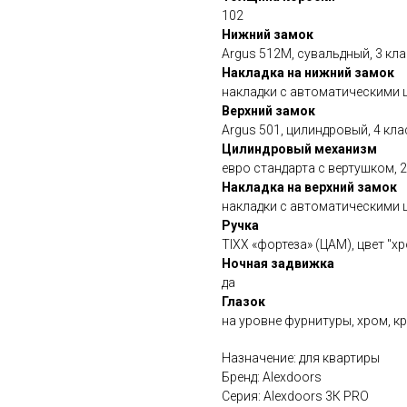
102
Нижний замок
Argus 512М, сувальдный, 3 кл
Накладка на нижний замок
накладки с автоматическими ш
Верхний замок
Argus 501, цилиндровый, 4 кл
Цилиндровый механизм
евро стандарта с вертушком, 
Накладка на верхний замок
накладки с автоматическими ш
Ручка
TIXX «фортеза» (ЦАМ), цвет "х
Ночная задвижка
да
Глазок
на уровне фурнитуры, хром, к
Назначение: для квартиры
Бренд: Alexdoors
Серия: Alexdoors 3К PRO