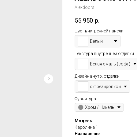
Alexdoors
55 950
р.
Цвет внутренней панели
Белый
Текстура внутренней отделки
Белая эмаль (софт)
Дизайн внутр. отделки
с фрезировкой
Фурнитура
Хром / Никель
Модель
Каролина 1
Назначение