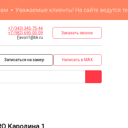
Уважаемые клиенты! На сайте ведутся технич
+7 (343) 345-75-44
Заказать звонок
+7 (982) 690-00-09
F
avori1@bk.ru
Записаться на замер
Написать в MAX
O Каролина 1