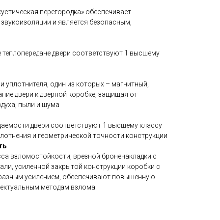
устическая перегородка» обеспечивает
 звукоизоляции и является безопасным,
 теплопередаче двери соответствуют 1 высшему
 уплотнителя, один из которых – магнитный,
ние двери к дверной коробке, защищая от
духа, пыли и шума
аемости двери соответствуют 1 высшему классу
плотнения и геометрической точности конструкции
ть
асса взломостойкости, врезной броненакладки с
али, усиленной закрытой конструкции коробки с
разным усилением, обеспечивают повышенную
лектуальным методам взлома