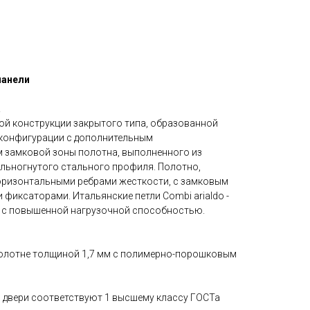
панели
а
ной конструкции закрытого типа, образованной
конфигурации с дополнительным
 замковой зоны полотна, выполненного из
ельногнутого стального профиля. Полотно,
оризонтальными ребрами жесткости, с замковым
фиксаторами. Итальянские петли Combi arialdo -
 с повышенной нагрузочной способностью.
полотне толщиной 1,7 мм с полимерно-порошковым
 двери соответствуют 1 высшему классу ГОСТа