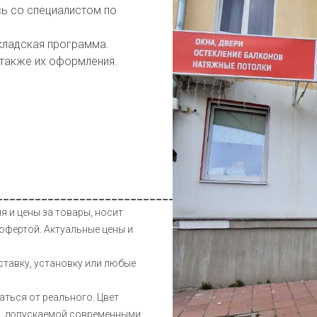
сь со специалистом по
кладская программа.
 также их оформления.
__________________________________________________
я и цены за товары, носит
офертой. Актуальные цены и
ставку, установку или любые
аться от реального. Цвет
и, допускаемой современными