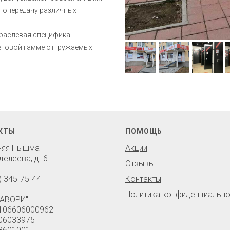
етопередачу различных
траслевая специфика
ветовой гамме отгружаемых
КТЫ
ПОМОЩЬ
хняя Пышма
Акции
делеева, д. 6
Отзывы
) 345-75-44
Контакты
Политика конфиденциально
АВОРИ"
106606000962
06033975