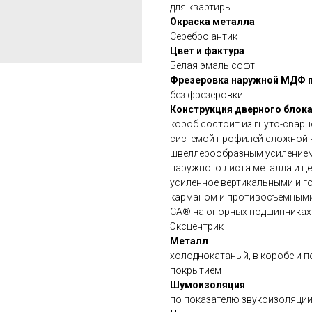
для квартиры
Окраска металла
Серебро антик
Цвет и фактура
Белая эмаль софт
Фрезеровка наружной МДФ 
без фрезеровки
Конструкция дверного блок
короб состоит из гнуто-свар
системой профилей сложной 
швеллерообразным усилением
наружного листа металла и ц
усиленное вертикальными и г
карманом и противосъемными 
СА® на опорных подшипниках
Эксцентрик
Металл
холоднокатаный, в коробе и 
покрытием
Шумоизоляция
по показателю звукоизоляции