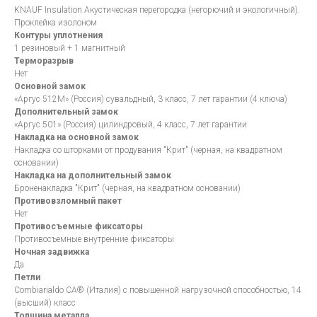
KNAUF Insulation Акустическая перегородка (негорючий и экологичный).
Проклейка изолоном
Контуры уплотнения
1 резиновый + 1 магнитный
Терморазрыв
Нет
Основной замок
«Аргус 512М» (Россия) сувальдный, 3 класс, 7 лет гарантии (4 ключа)
Дополнительный замок
«Аргус 501» (Россия) цилиндровый, 4 класс, 7 лет гарантии
Накладка на основной замок
Накладка со шторками от продувания "Крит" (черная, на квадратном
основании)
Накладка на дополнительный замок
Броненакладка "Крит" (черная, на квадратном основании)
Противовзломный пакет
Нет
Противосъемные фиксаторы
Противосъемные внутренние фиксаторы
Ночная задвижка
Да
Петли
Сombiarialdo СА® (Италия) с повышенной нагрузочной способностью, 14
(высший) класс
Толщина металла