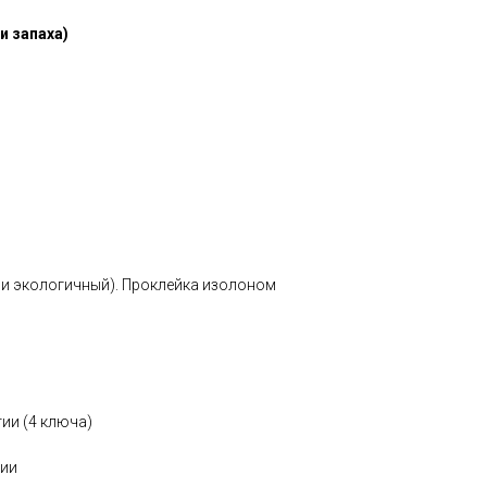
и запаха)
й и экологичный). Проклейка изолоном
тии (4 ключа)
тии