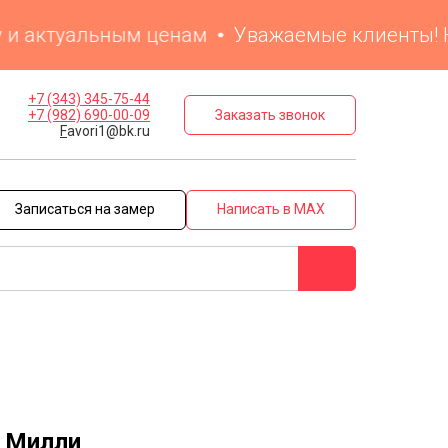
 актуальным ценам
Уважаемые клиенты! На са
+7 (343) 345-75-44
Заказать звонок
+7 (982) 690-00-09
F
avori1@bk.ru
Записаться на замер
Написать в MAX
 Милли