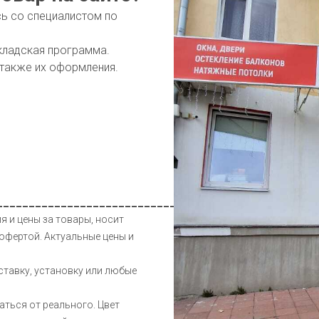
сь со специалистом по
кладская программа.
 также их оформления.
__________________________________________________
я и цены за товары, носит
офертой. Актуальные цены и
ставку, установку или любые
аться от реального. Цвет