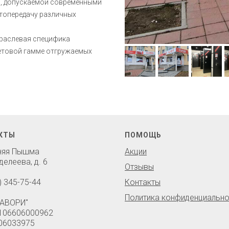
и, допускаемой современными
етопередачу различных
траслевая специфика
ветовой гамме отгружаемых
КТЫ
ПОМОЩЬ
хняя Пышма
Акции
делеева, д. 6
Отзывы
) 345-75-44
Контакты
Политика конфиденциально
АВОРИ"
106606000962
06033975