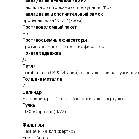
Накладка на основной замок
Накладка со шторками от продувания "Крит"
Накладка на дополнительный замок
Броненакладка "Крит" (хром)
Противовзломный пакет
Нет
Противосъемные фиксаторы
Противосъемные внутренние фиксаторы
Ночная задвижка
Да
Петли
Сombiarialdo СА® (Италия) с повышенной нагрузочной
Толщина металла
2
Цилиндр
Евроцилиндр, 1-4 класс, 5 ключей, ключ-вертушок
Ручка
TIXX «Фортеза» (ЦАМ)
Фильтры
Назначение: для квартиры
Бренд: Argus