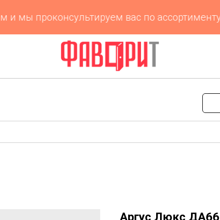
и мы проконсультируем вас по ассортименту и
Аргус Люкс ДА66