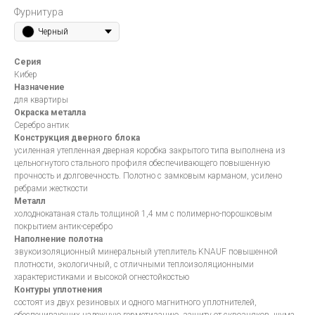
Фурнитура
Черный
Серия
Кибер
Назначение
для квартиры
Окраска металла
Серебро антик
Конструкция дверного блока
усиленная утепленная дверная коробка закрытого типа выполнена из
цельногнутого стального профиля обеспечивающего повышенную
прочность и долговечность. Полотно с замковым карманом, усилено
ребрами жесткости
Металл
холоднокатаная сталь толщиной 1,4 мм с полимерно-порошковым
покрытием антик-серебро
Наполнение полотна
звукоизоляционный минеральный утеплитель KNAUF повышенной
плотности, экологичный, с отличными теплоизоляционными
характеристиками и высокой огнестойкостью
Контуры уплотнения
состоят из двух резиновых и одного магнитного уплотнителей,
обеспечивающих надежную герметизацию, защиту от сквозняков, шума