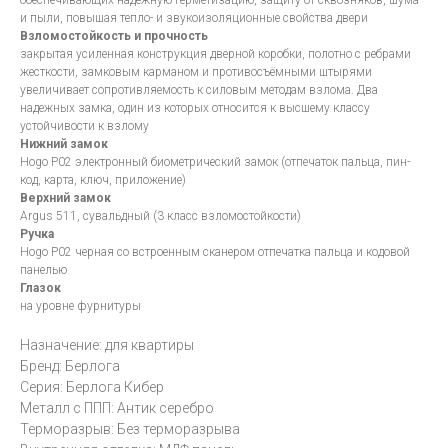
и пыли, повышая тепло- и звукоизоляционные свойства двери
Взломостойкость и прочность
закрытая усиленная конструкция дверной коробки, полотно с ребрами
жесткости, замковым карманом и противосъёмными штырями
увеличивает сопротивляемость к силовым методам взлома. Два
надежных замка, один из которых относится к высшему классу
устойчивости к взлому
Нижний замок
Hogo P02 электронный биометрический замок (отпечаток пальца, пин-
код, карта, ключ, приложение)
Верхний замок
Argus 511, сувальдный (3 класс взломостойкости)
Ручка
Hogo P02 черная со встроенным сканером отпечатка пальца и кодовой
панелью
Глазок
на уровне фурнитуры
Назначение: для квартиры
Бренд: Берлога
Серия: Берлога Кибер
Металл с ППП: Антик серебро
Терморазрыв: Без терморазрыва