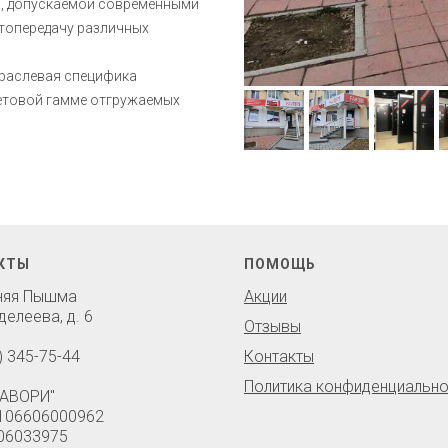
и, допускаемой современными
етопередачу различных
траслевая специфика
ветовой гамме отгружаемых
КТЫ
ПОМОЩЬ
хняя Пышма
Акции
делеева, д. 6
Отзывы
) 345-75-44
Контакты
Политика конфиденциально
АВОРИ"
106606000962
06033975