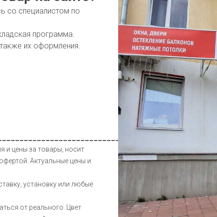
сь со специалистом по
кладская программа.
 также их оформления.
__________________________________________________
я и цены за товары, носит
офертой. Актуальные цены и
ставку, установку или любые
аться от реального. Цвет