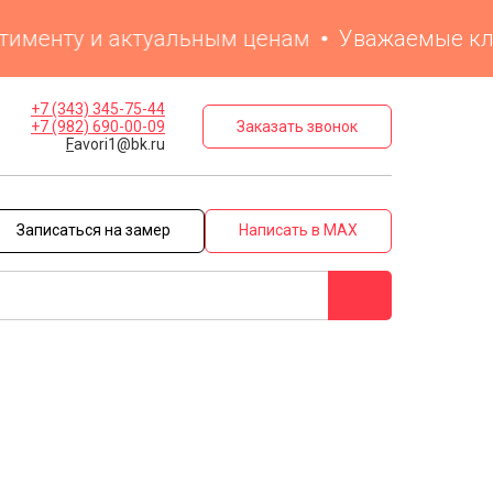
менту и актуальным ценам
Уважаемые клиент
+7 (343) 345-75-44
Заказать звонок
+7 (982) 690-00-09
F
avori1@bk.ru
Записаться на замер
Написать в MAX