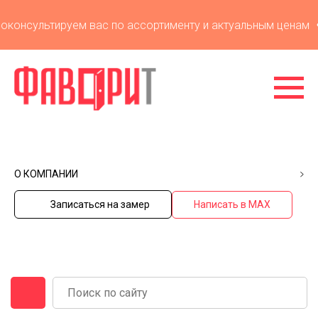
онсультируем вас по ассортименту и актуальным ценам
У
О КОМПАНИИ
Записаться на замер
Написать в MAX