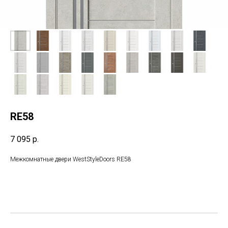
RE58
7 095
р.
Межкомнатные двери WestStyleDoors RE58