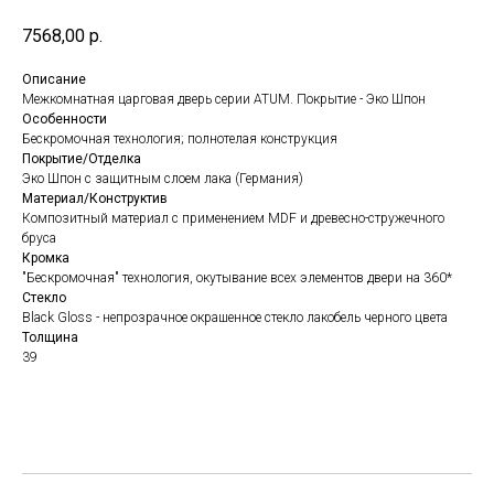
7568,00
р.
Описание
Межкомнатная царговая дверь серии ATUM. Покрытие - Эко Шпон
Особенности
Бескромочная технология; полнотелая конструкция
Покрытие/Отделка
Эко Шпон с защитным слоем лака (Германия)
Материал/Конструктив
Композитный материал с применением MDF и древесно-стружечного
бруса
Кромка
"Бескромочная" технология, окутывание всех элементов двери на 360*
Стекло
Black Gloss - непрозрачное окрашенное стекло лакобель черного цвета
Толщина
39