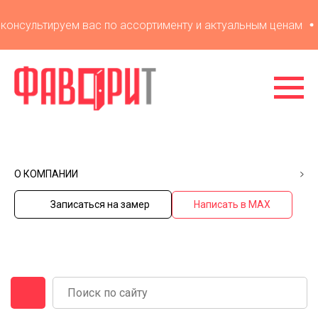
нсультируем вас по ассортименту и актуальным ценам
Ув
О КОМПАНИИ
Записаться на замер
Написать в MAX