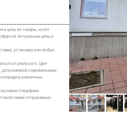
__________________________________________________
я и цены за товары, носит
офертой. Актуальные цены и
ставку, установку или любые
аться от реального. Цвет
и, допускаемой современными
етопередачу различных
траслевая специфика
ветовой гамме отгружаемых