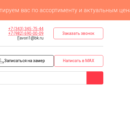
руем вас по ассортименту и актуальным ценам
+7 (343) 345-75-44
Заказать звонок
+7 (982) 690-00-09
F
avori1@bk.ru
Записаться на замер
Написать в MAX