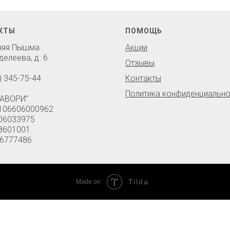
КТЫ
ПОМОЩЬ
хняя Пышма
Акции
делеева, д. 6
Отзывы
) 345-75-44
Контакты
Политика конфиденциально
АВОРИ"
106606000962
06033975
8601001
6777486
Tilda
Made on