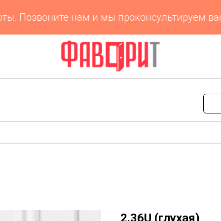
ы. Позвоните нам и мы проконсультируем вас 
2.36U (глухая)