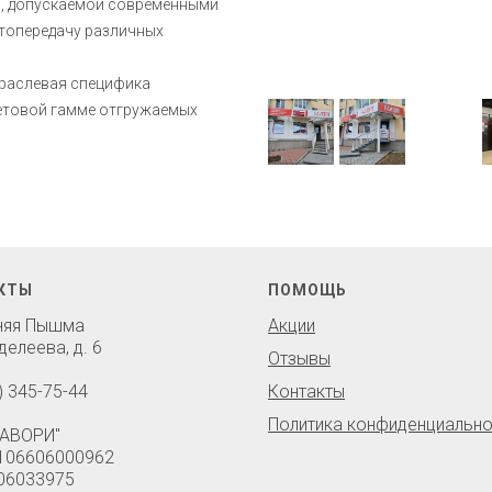
и, допускаемой современными
етопередачу различных
траслевая специфика
ветовой гамме отгружаемых
КТЫ
ПОМОЩЬ
хняя Пышма
Акции
делеева, д. 6
Отзывы
) 345-75-44
Контакты
Политика конфиденциально
АВОРИ"
106606000962
06033975