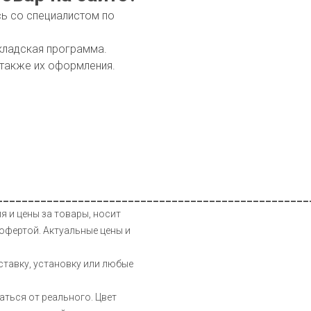
сь со специалистом по
кладская программа.
 также их оформления.
__________________________________________________
я и цены за товары, носит
офертой. Актуальные цены и
ставку, установку или любые
аться от реального. Цвет