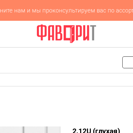
те нам и мы проконсультируем вас по ассорти
2.12U (глухая)