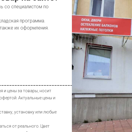
сь со специалистом по
кладская программа.
 также их оформления.
__________________________________________________
я и цены за товары, носит
офертой. Актуальные цены и
ставку, установку или любые
аться от реального. Цвет