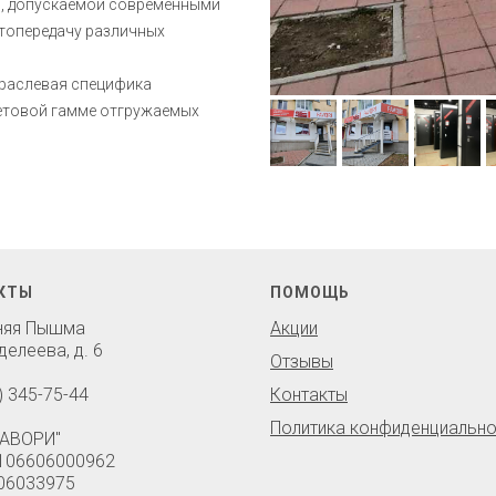
и, допускаемой современными
етопередачу различных
траслевая специфика
ветовой гамме отгружаемых
КТЫ
ПОМОЩЬ
хняя Пышма
Акции
делеева, д. 6
Отзывы
) 345-75-44
Контакты
Политика конфиденциально
АВОРИ"
106606000962
06033975