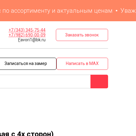
о ассортименту и актуальным ценам
Уважаемы
+7 (343) 345-75-44
Заказать звонок
+7 (982) 690-00-09
F
avori1@bk.ru
Записаться на замер
Написать в MAX
ая с 4х сторон)