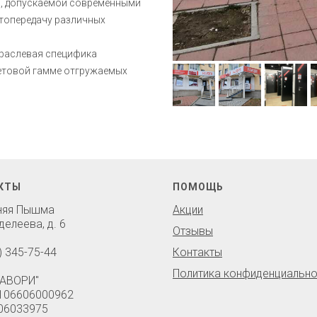
и, допускаемой современными
етопередачу различных
траслевая специфика
ветовой гамме отгружаемых
КТЫ
ПОМОЩЬ
хняя Пышма
Акции
делеева, д. 6
Отзывы
) 345-75-44
Контакты
Политика конфиденциально
АВОРИ"
106606000962
06033975