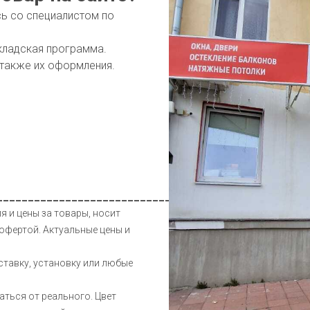
сь со специалистом по
кладская программа.
 также их оформления.
__________________________________________________
я и цены за товары, носит
офертой. Актуальные цены и
ставку, установку или любые
аться от реального. Цвет