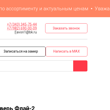
ассортименту и актуальным ценам
Уважаемые
+7 (343) 345-75-44
Заказать звонок
+7 (982) 690-00-09
F
avori1@bk.ru
Записаться на замер
Написать в MAX
верь Флай-2