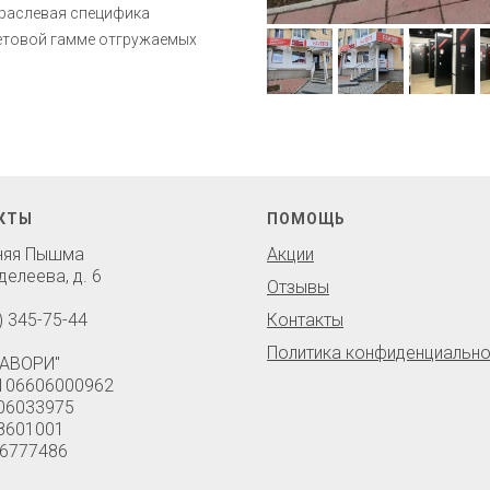
траслевая специфика
ветовой гамме отгружаемых
КТЫ
ПОМОЩЬ
хняя Пышма
Акции
делеева, д. 6
Отзывы
) 345-75-44
Контакты
Политика конфиденциально
АВОРИ"
106606000962
06033975
8601001
6777486