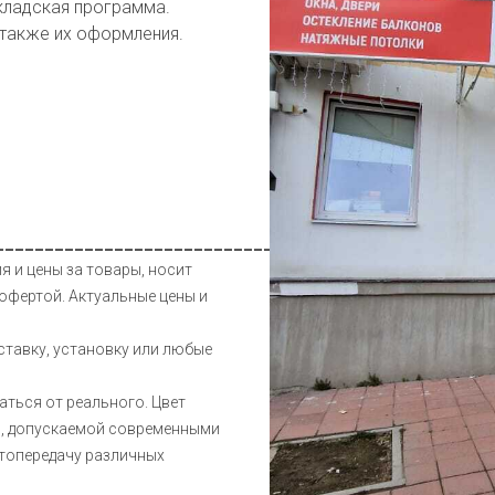
кладская программа.
 также их оформления.
__________________________________________________
я и цены за товары, носит
офертой. Актуальные цены и
ставку, установку или любые
аться от реального. Цвет
и, допускаемой современными
етопередачу различных